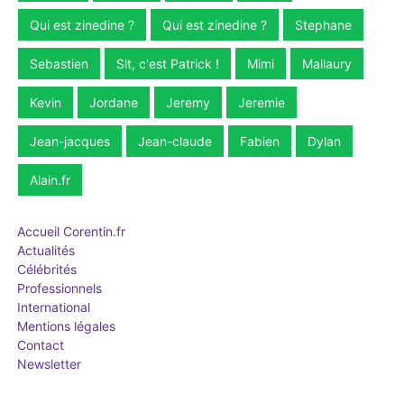
Qui est zinedine ?
Qui est zinedine ?
Stephane
Sebastien
Slt, c'est Patrick !
Mimi
Mallaury
Kevin
Jordane
Jeremy
Jeremie
Jean-jacques
Jean-claude
Fabien
Dylan
Alain.fr
Accueil Corentin.fr
Actualités
Célébrités
Professionnels
International
Mentions légales
Contact
Newsletter