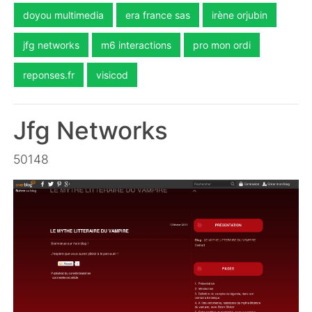
doyou multimedia
era france sas
irène orjubin
jfg networks
m6 interactions
pro mon ordi
reponses.fr
visicod
Jfg Networks
50148