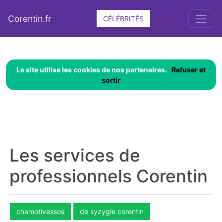
Corentin.fr
CÉLÉBRITÉS
Le site utilise les cookies de nos partenaires.
Refuser et
sortir
Les services de
professionnels Corentin
chamotivassos
de syzygie corentin