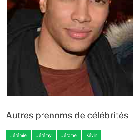
Autres prénoms de célébrités
Jérémie
Jérémy
Jérome
Kévin